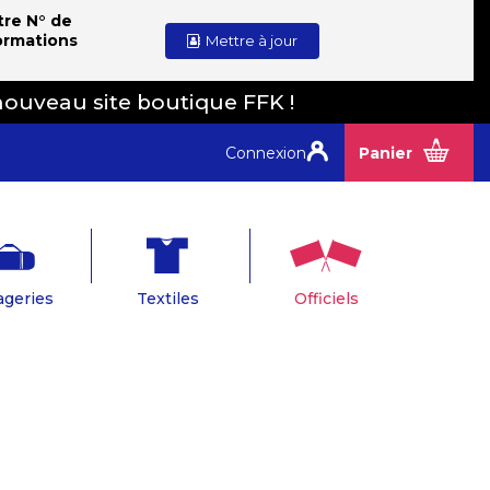
tre N° de
ormations
Mettre à jour
nouveau site boutique FFK !
Connexion
Panier
geries
Textiles
Officiels