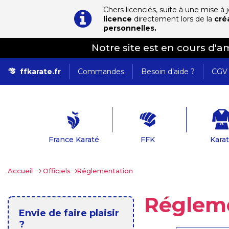
Chers licenciés, suite à une mise à
licence
directement lors de la
cré
personnelles.
Notre site est en cours d'
ffkarate.fr
Commandes
Besoin d’aide ?
CGV
France Karaté
FFK
Kara
Accueil
>
Officiels
>
Réglementation
Réglem
Envie de faire plaisir
?