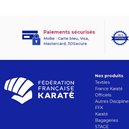
Paiements sécurisés
Mollie : Carte bleu, Visa,
Mastercard, 3DSecure
Nos produits
Textiles
France Karaté
Officiels
Autres Discipline
FFK
Karaté
Bagageries
STAGE