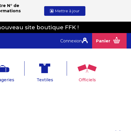
tre N° de
ormations
Mettre à jour
nouveau site boutique FFK !
Connexion
Panier
geries
Textiles
Officiels