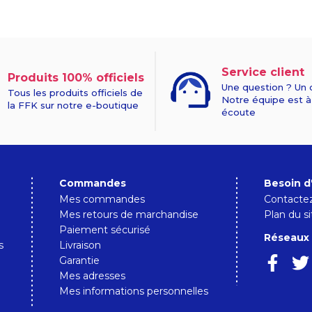
Service client
Produits 100% officiels
Une question ? Un 
Tous les produits officiels de
Notre équipe est à
la FFK sur notre e-boutique
écoute
Commandes
Besoin d
Mes commandes
Contacte
Mes retours de marchandise
Plan du si
Paiement sécurisé
Réseaux 
s
Livraison
Garantie
Mes adresses
Mes informations personnelles