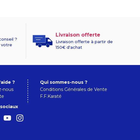
Livraison offerte
conseil ?
Livraison offerte à partir de
 votre
150€ d'achat
'aide ?
Qui sommes-nous ?
z-nous
Conditions Générales de Vente
te
F.F.Karaté
sociaux