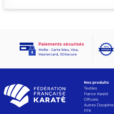
Paiements sécurisés
Mollie : Carte bleu, Visa,
Mastercard, 3DSecure
Nos produits
Textiles
France Karaté
Officiels
Autres Discipline
FFK