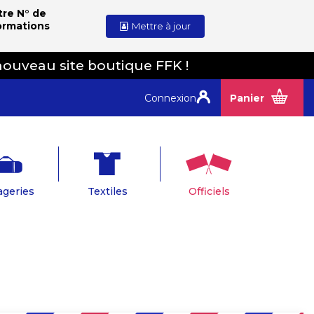
tre N° de
ormations
Mettre à jour
nouveau site boutique FFK !
Connexion
Panier
geries
Textiles
Officiels