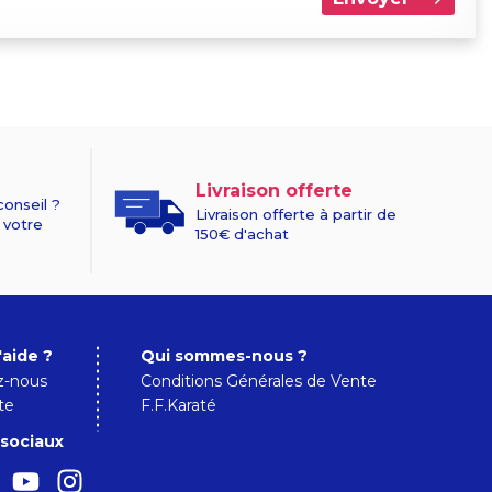
Livraison offerte
conseil ?
Livraison offerte à partir de
 votre
150€ d'achat
'aide ?
Qui sommes-nous ?
z-nous
Conditions Générales de Vente
te
F.F.Karaté
sociaux