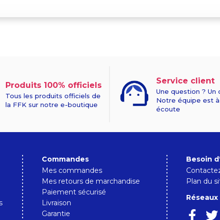
Service client
Produits 100% officiels
Une question ? Un 
Tous les produits officiels de
Notre équipe est à
la FFK sur notre e-boutique
écoute
Commandes
Besoin d
Mes commandes
Contacte
Mes retours de marchandise
Plan du si
Paiement sécurisé
Réseaux 
s
Livraison
Garantie