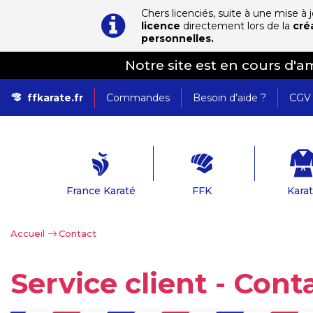
Chers licenciés, suite à une mise à
licence
directement lors de la
cré
personnelles.
Notre site est en cours d'
ffkarate.fr
Commandes
Besoin d’aide ?
CGV
France Karaté
FFK
Kara
Accueil
>
Contact
Service client - Con