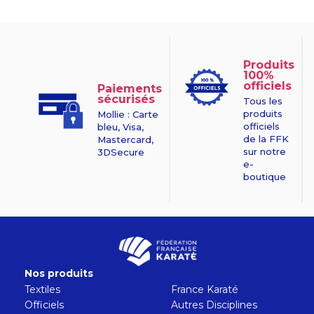
Produits
100%
officiels
Paiements
sécurisés
Tous les
produits
Mollie : Carte
officiels
bleu, Visa,
de la FFK
Mastercard,
sur notre
3DSecure
e-
boutique
Nos produits
Textiles
France Karaté
Officiels
Autres Disciplines