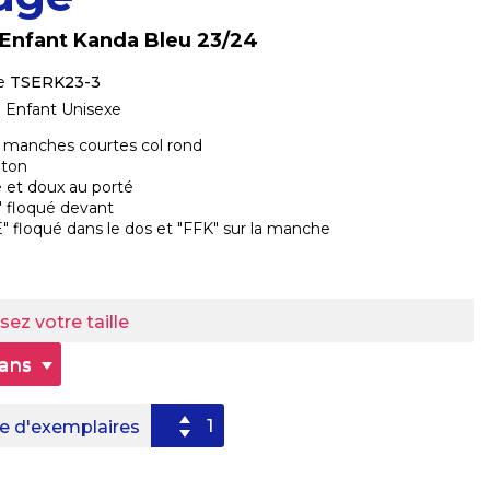
 Enfant Kanda Bleu 23/24
e
TSERK23-3
o Enfant Unisexe
rt manches courtes col rond
oton
e et doux au porté
 floqué devant
" floqué dans le dos et "FFK" sur la manche
sez votre taille
 ans
 d'exemplaires