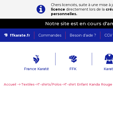
Chers licenciés, suite à une mise à
licence
directement lors de la
cré
personnelles.
Notre site est en cours d'
ffkarate.fr
Commandes
Besoin d’aide ?
CGV
France Karaté
FFK
Kara
Accueil
>
Textiles
>
T-shirts/Polos
>
T-shirt Enfant Kanda Rouge