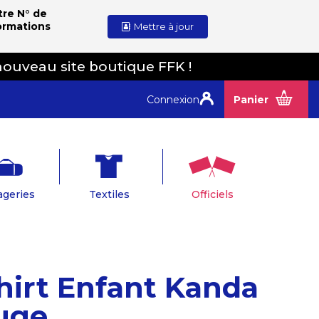
tre N° de
ormations
Mettre à jour
nouveau site boutique FFK !
Connexion
Panier
geries
Textiles
Officiels
hirt Enfant Kanda
uge