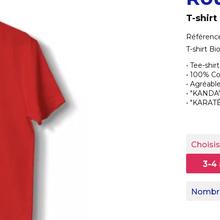
T-shirt
Référenc
T-shirt Bi
• Tee-shi
• 100% C
• Agréabl
• "KANDA"
• "KARATÉ
Choisis
3-4
Nombre