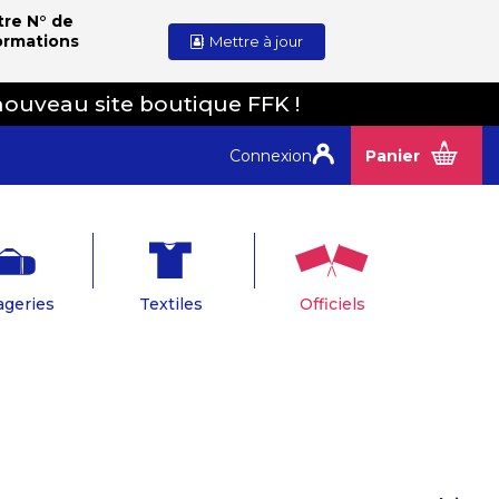
tre N° de
ormations
Mettre à jour
nouveau site boutique FFK !
Connexion
Panier
geries
Textiles
Officiels