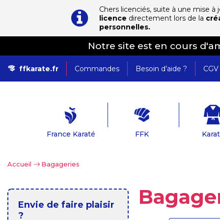
Chers licenciés, suite à une mise à
licence
directement lors de la
cré
personnelles.
Notre site est en cours d'
ffkarate.fr
Commandes
Besoin d’aide ?
CGV
France Karaté
FFK
Kara
Accueil
>
Bagageries
Bagage
Envie de faire plaisir
?