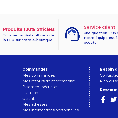
Service client
Produits 100% officiels
Une question ? Un 
Tous les produits officiels de
Notre équipe est à
la FFK sur notre e-boutique
écoute
Commandes
Besoin d
Mes commandes
Contacte
Mes retours de marchandise
Plan du si
Paiement sécurisé
Réseaux 
s
Livraison
Garantie
Mes adresses
Mes informations personnelles