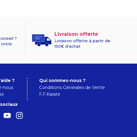
Livraison offerte
conseil ?
Livraison offerte à partir de
 votre
150€ d'achat
'aide ?
Qui sommes-nous ?
z-nous
Conditions Générales de Vente
te
F.F.Karaté
sociaux