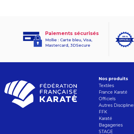
Paiements sécurisés
Mollie : Carte bleu, Visa,
Mastercard, 3DSecure
Nos produits
Textiles
France Karaté
Officiels
Autres Discipline
FFK
Karaté
Bagageries
STAGE