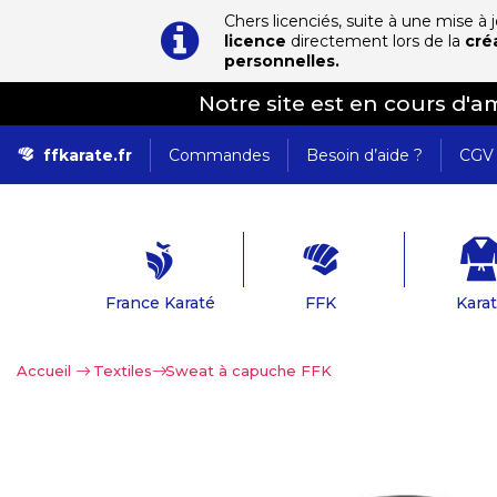
Chers licenciés, suite à une mise à
licence
directement lors de la
cré
personnelles.
Notre site est en cours d'
ffkarate.fr
Commandes
Besoin d’aide ?
CGV
France Karaté
FFK
Kara
Accueil
>
Textiles
>
Sweat à capuche FFK