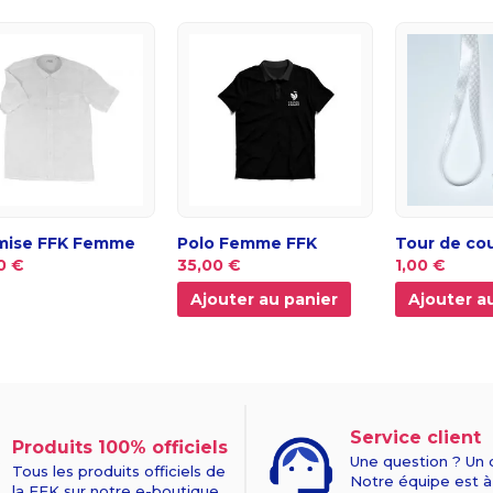
mise FFK Femme
Polo Femme FFK
Tour de co
0 €
35,00 €
1,00 €
Ajouter au panier
Ajouter a
Service client
Produits 100% officiels
Une question ? Un 
Tous les produits officiels de
Notre équipe est à
la FFK sur notre e-boutique