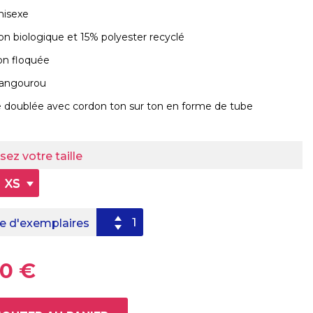
nisexe
on biologique et 15% polyester recyclé
ion floquée
kangourou
 doublée avec cordon ton sur ton en forme de tube
sez votre taille
XS
 d'exemplaires
0 €