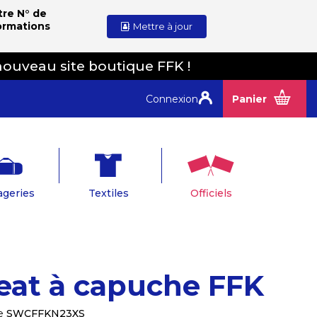
tre N° de
ormations
Mettre à jour
nouveau site boutique FFK !
Connexion
Panier
geries
Textiles
Officiels
eat à capuche FFK
e
SWCFFKN23XS