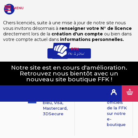
MENU
Chers licenciés, suite à une mise à jour de notre site nous
vous invitons désormais à
renseigner votre N° de licence
directement lors de la
création d'un compte
ou bien dans
votre compte actuel dans
informations personnelles.
Mettre à jour
Notre site est en cours d'amélioration.
Retrouvez nous bientôt avec un
Produits
nouveau site boutique FFK !
100%
officiels
Paiements
sécurisés
Tous les
Connexion
produits
Mollie : Carte
officiels
bleu, Visa,
de la FFK
Mastercard,
sur notre
3DSecure
e-
boutique