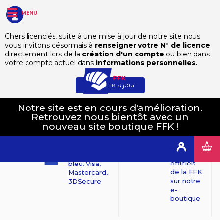
MENU
Chers licenciés, suite à une mise à jour de notre site nous
vous invitons désormais à
renseigner votre N° de licence
directement lors de la
création d'un compte
ou bien dans
votre compte actuel dans
informations personnelles.
Mettre à jour
Notre site est en cours d'amélioration.
Retrouvez nous bientôt avec un
Produits
nouveau site boutique FFK !
100%
officiels
Paiements
sécurisés
Tous les
Connexion
produits
Mollie : Carte
officiels
bleu, Visa,
de la FFK
Mastercard,
sur notre
3DSecure
e-
boutique