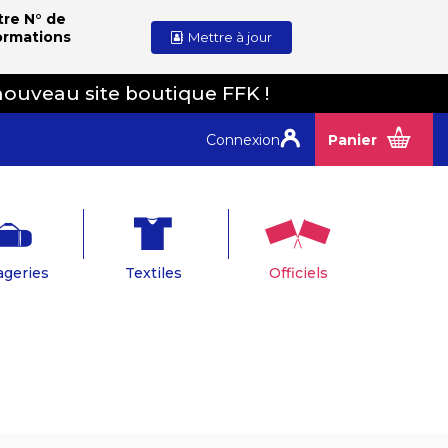
tre N° de
ormations
Mettre à jour
nouveau site boutique FFK !
Connexion
Panier
geries
Textiles
Officiels