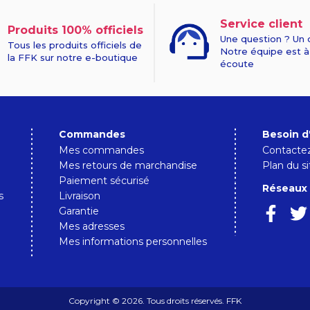
Service client
Produits 100% officiels
Une question ? Un 
Tous les produits officiels de
Notre équipe est à
la FFK sur notre e-boutique
écoute
Commandes
Besoin d
Mes commandes
Contacte
Mes retours de marchandise
Plan du si
Paiement sécurisé
Réseaux 
s
Livraison
Garantie
Mes adresses
Mes informations personnelles
Copyright © 2026. Tous droits réservés. FFK