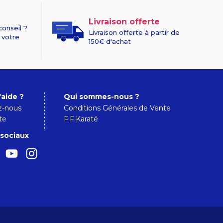
Livraison offerte
conseil ?
Livraison offerte à partir de
 votre
150€ d'achat
'aide ?
Qui sommes-nous ?
z-nous
Conditions Générales de Vente
te
F.F.Karaté
sociaux