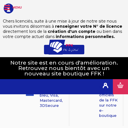
MENU
Chers licenciés, suite à une mise à jour de notre site nous
vous invitons désormais à
renseigner votre N° de licence
directement lors de la
création d'un compte
ou bien dans
votre compte actuel dans
informations personnelles.
Mettre à jour
Notre site est en cours d'amélioration.
Retrouvez nous bientôt avec un
Produits
nouveau site boutique FFK !
100%
officiels
Paiements
sécurisés
Tous les
Connexion
produits
Mollie : Carte
officiels
bleu, Visa,
de la FFK
Mastercard,
sur notre
3DSecure
e-
boutique