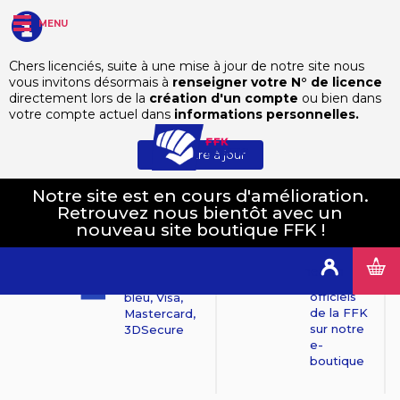
MENU
Chers licenciés, suite à une mise à jour de notre site nous
vous invitons désormais à
renseigner votre N° de licence
directement lors de la
création d'un compte
ou bien dans
votre compte actuel dans
informations personnelles.
Mettre à jour
Notre site est en cours d'amélioration.
Retrouvez nous bientôt avec un
Produits
nouveau site boutique FFK !
100%
officiels
Paiements
sécurisés
Tous les
Connexion
produits
Mollie : Carte
officiels
bleu, Visa,
de la FFK
Mastercard,
sur notre
3DSecure
e-
boutique