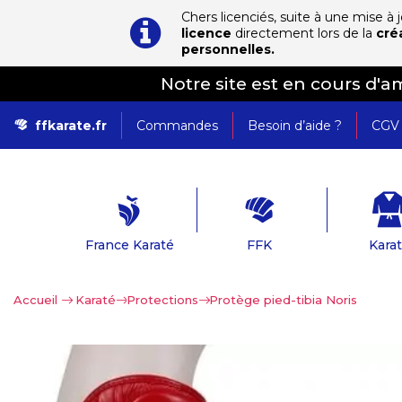
Chers licenciés, suite à une mise à
licence
directement lors de la
cré
personnelles.
Notre site est en cours d'
ffkarate.fr
Commandes
Besoin d’aide ?
CGV
France Karaté
FFK
Kara
Accueil
>
Karaté
>
Protections
>
Protège pied-tibia Noris