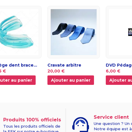
ège dent brace...
Cravate arbitre
DVD Pédago
5 €
20,00 €
6,00 €
uter au panier
Ajouter au panier
Ajouter a
Service client
Produits 100% officiels
Une question ? Un 
Tous les produits officiels de
Notre équipe est à
la FFK sur notre e-boutique