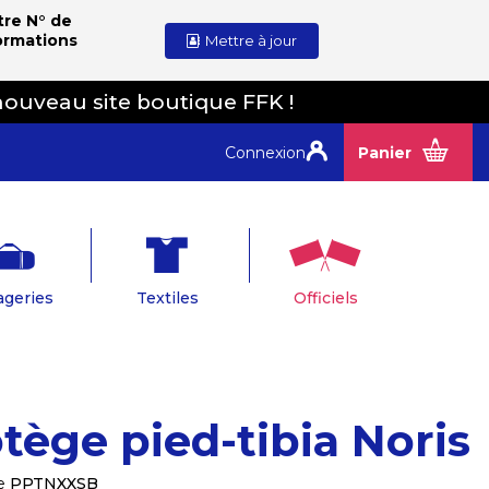
tre N° de
ormations
Mettre à jour
nouveau site boutique FFK !
Connexion
Panier
geries
Textiles
Officiels
tège pied-tibia Noris
e
PPTNXXSB