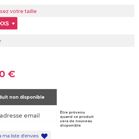
sez votre taille
XXS
r
0 €
duit non disponible
Être prévenu
quand ce produit
sera de nouveau
disponible
à ma liste d'envies