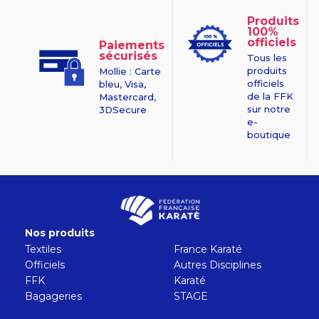
Produits
100%
officiels
Paiements
sécurisés
Tous les
produits
Mollie : Carte
officiels
bleu, Visa,
de la FFK
Mastercard,
sur notre
3DSecure
e-
boutique
Nos produits
Textiles
France Karaté
Officiels
Autres Disciplines
FFK
Karaté
Bagageries
STAGE