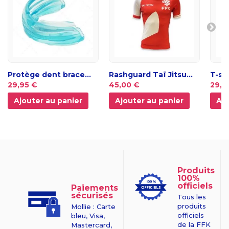
Protège dent brace...
Rashguard Taï Jitsu...
T-shi
29,95 €
45,00 €
29,9
Ajouter au panier
Ajouter au panier
Ajo
Produits
100%
officiels
Paiements
sécurisés
Tous les
produits
Mollie : Carte
officiels
bleu, Visa,
de la FFK
Mastercard,