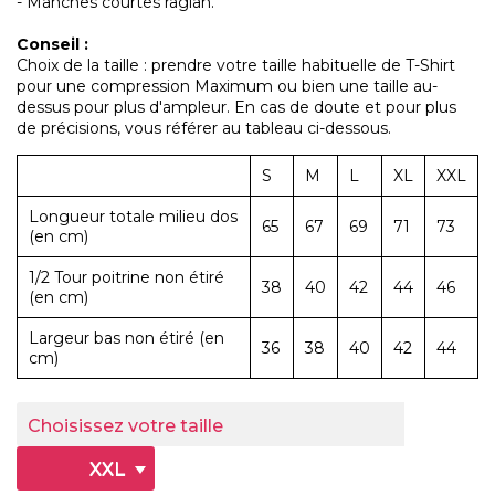
- Manches courtes raglan.
Conseil :
Choix de la taille : prendre votre taille habituelle de T-Shirt
pour une compression Maximum ou bien une taille au-
dessus pour plus d'ampleur. En cas de doute et pour plus
de précisions, vous référer au tableau ci-dessous.
S
M
L
XL
XXL
Longueur totale milieu dos
65
67
69
71
73
(en cm)
1/2 Tour poitrine non étiré
38
40
42
44
46
(en cm)
Largeur bas non étiré (en
36
38
40
42
44
cm)
Choisissez votre taille
XXL