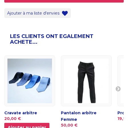
Ajouter à ma liste d'envies
LES CLIENTS ONT EGALEMENT
ACHETE...
Cravate arbitre
Pantalon arbitre
Prot
20,00 €
19,9
Femme
50,00 €
Ajouter au panier