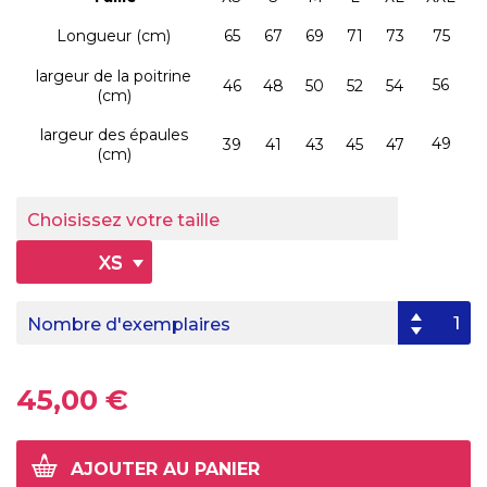
Longueur (cm)
65
67
69
71
73
75
largeur de la poitrine
56
46
48
50
52
54
(cm)
largeur des épaules
49
39
41
43
45
47
(cm)
Choisissez votre taille
XS
Nombre d'exemplaires
45,00 €
AJOUTER AU PANIER